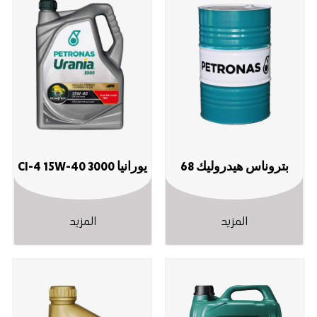
بتروناس هيدروليك ‎68
يورانيا 3000 CI-4 ‎15W-40
المزيد
المزيد