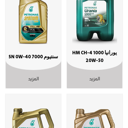
يورانيا 1000 HM CH-4
سنتيوم 7000 SN ‎0W-40
‎20W-50
المزيد
المزيد