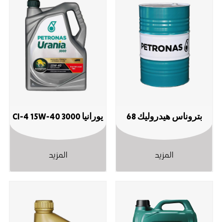
بتروناس هيدروليك ‎68
يورانيا 3000 CI-4 ‎15W-40
المزيد
المزيد