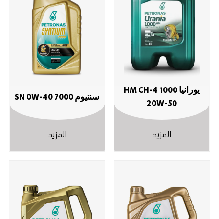
يورانيا 1000 HM CH-4
سنتيوم 7000 SN ‎0W-40
‎20W-50
المزيد
المزيد