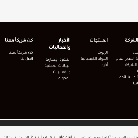
لشركة
المنتجات
الأخبار
كن شريكاً معنا
والفعاليات
حن
الزيوت
كن شريكاً معنا
 المدير العام
المواد الكيميائية
اتصل بنا
النشرة الإخبارية
 الشركة
أخرى
البيانات الصحفية
ا
والفعاليات
لة الشائعة
المدونة
تنا
لموقع بشكل صارم لشروط الاستخدام. يعتبر اسم عبد اللطيف جميل وشعارات عبد اللطيف جم
عنا على الويب وفقًا لما هو موضح في
سياسة ملفات تعريف الارتباط
الخاصة بنا. بخلاف 