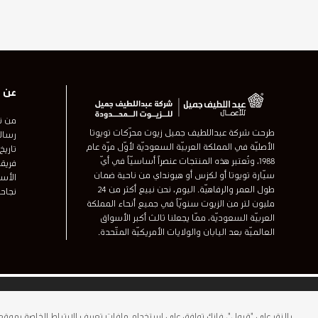
عن ا
من ن
طرحت شركة عبداللطيف جميل زيوت محرّكات تويوتا
رسالة
الأصليّة في المملكة العربيّة السعوديّة لأوّل مرّة عام
تاريخ
1988، وتُعتبر هذه المنتجات عنصراً أساسيّاً في أيّ
فريقن
سيّارة تويوتا أو لكزس أو هيونداي من ناحية ضمان
الأسئ
طول العمر والرفاهيّة. اليوم، نحن نبيع أكثر من 24
نجاحا
مليون لتر من الزيوت سنويّاً في جميع أنحاء المملكة
العربيّة السعوديّة، ممّا يجعلنا ثالث أكبر الأسواق
العالميّة بعد اليابان والولايات الأمريكيّة المتّحدة.
© 2026 شركة عبد اللطيف جميل للزيوت المحدودة يُمنح استخدام هذا ا
مسجلة لشركة عبد شركة لطيف جميل لحقوق الملكية الفكرية
بالنقر على "قبول"، فإنك توافق على استخدام ملفات تعريف الارتباط الخاصة بموق